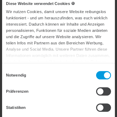
Lehrgangsinhalt:
Diese Website verwendet Cookies 🍪
Wir nutzen Cookies, damit unsere Website reibungslos
Allgemeine Verkehrssicherungspflicht
Rechtliche Grundlage (BayStrWG, FStrG)
funktioniert - und um herauszufinden, was euch wirklich
Verkehrssicherungspflicht Straßenbaulastträger
interessiert. Dadurch können wir Inhalte und Anzeigen
Verkehrssicherungspflicht an Straßen, Radwegen,
personalisieren, Funktionen für soziale Medien anbieten
Brücken, Feld- und Waldwegen
und die Zugriffe auf unsere Website analysieren. Wir
Verkehrssicherungspflicht und Zuständigkeit –
teilen Infos mit Partnern aus den Bereichen Werbung,
Beschilderung (Rechtliche Grundlage)
Mehr Anzeigen
Analyse und Social Media. Unsere Partner führen diese
Verkehrssicherungspflicht Winterdienst
Informationen womöglich mit weiteren Daten zusammen,
Verkehrssicherungspflicht Bäume
Verkehrssicherungspflicht Arbeitsstellen an Straßen
die du ihnen bereitgestellt hast oder die sie im Rahmen
Was ist im Preis enthalten?
deiner Nutzung der Dienste gesammelt haben.
Einwilligungsauswahl
Für wen ist dieser Kurs?
Notwendig
Präferenzen
Inhouse Schulung
Statistiken
Euer Wunschtermin oder Wunschort ist nicht dabei? – Kein
Problem!