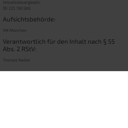
Umsatzsteuergesetz:
DE 225 790 588
Aufsichtsbehörde:
IHK München
Verantwortlich für den Inhalt nach § 55
Abs. 2 RStV:
Thomas Nadler
Home
Kontaktformular
AGB
Datenschutz
Privatsphäre-Einstellungen
Historie der Privatsphäre-Einstellungen
Einwilligungen widerrufen
Impressum