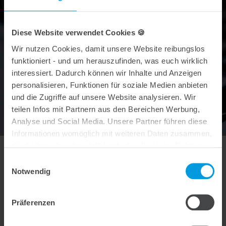
Impressum
Diese Website verwendet Cookies 🍪
Wir nutzen Cookies, damit unsere Website reibungslos
funktioniert - und um herauszufinden, was euch wirklich
interessiert. Dadurch können wir Inhalte und Anzeigen
personalisieren, Funktionen für soziale Medien anbieten
und die Zugriffe auf unsere Website analysieren. Wir
teilen Infos mit Partnern aus den Bereichen Werbung,
Analyse und Social Media. Unsere Partner führen diese
Informationen womöglich mit weiteren Daten zusammen,
die du ihnen bereitgestellt hast oder die sie im Rahmen
Impressum der Nadler Akademie
deiner Nutzung der Dienste gesammelt haben.
Einwilligungsauswahl
Notwendig
Angaben gemäß § 5 TMG:
Präferenzen
Nadler Straßentechnik GmbH
Fraunhoferstraße 3-5
85301 Schweitenkirchen