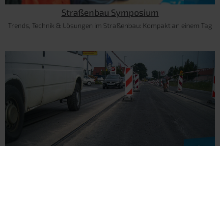
Straßenbau Symposium
Trends, Technik & Lösungen im Straßenbau: Kompakt an einem Tag
Arbeitsstellensicherung nach RSA21/MVAS99
Baustellen regelkonform absichern: Notwendige Pflichten auf einen
Blick