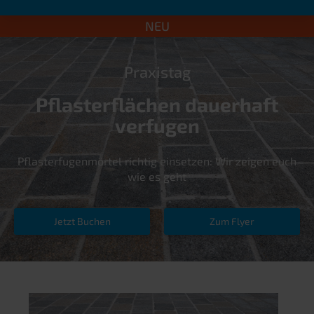
NEU
Praxistag
Pflasterflächen dauerhaft
verfugen
Pflasterfugenmörtel richtig einsetzen: Wir zeigen euch
wie es geht
Jetzt Buchen
Zum Flyer