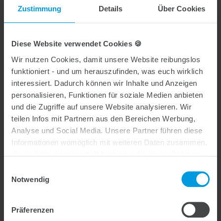
Zustimmung
Details
Über Cookies
Diese Website verwendet Cookies 🍪
Wir nutzen Cookies, damit unsere Website reibungslos
funktioniert - und um herauszufinden, was euch wirklich
Altpflaster- und Rinnensanierung
interessiert. Dadurch können wir Inhalte und Anzeigen
personalisieren, Funktionen für soziale Medien anbieten
und die Zugriffe auf unsere Website analysieren. Wir
teilen Infos mit Partnern aus den Bereichen Werbung,
Analyse und Social Media. Unsere Partner führen diese
Informationen womöglich mit weiteren Daten zusammen,
die du ihnen bereitgestellt hast oder die sie im Rahmen
deiner Nutzung der Dienste gesammelt haben.
Einwilligungsauswahl
Notwendig
Verfugung im Fußgängerbereich
Präferenzen