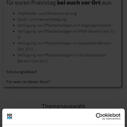
für euren Praxistag
bei euch vor Ort
aus:
Altpflaster- und Rinnensanierung
Splitt- und Kiesverfestigung
Verfugung von Pflasterbelägen
im Fußgängerbereich
Verfugung von Pflasterbelägen
im PKW-Bereich (bis 7,5
t)
Verfugung von Pflasterbelägen
im belasteten Bereich
(bis 25 t)
Verfugung von Pflasterbelägen
im hochbelasteten
Bereich (bis 40 t)
Schulungsablauf
Für wen ist dieser Kurs?
Themenauswahl