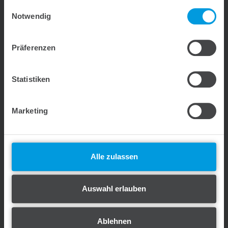
deiner Nutzung der Dienste gesammelt haben.
Einwilligungsauswahl
Inhouse Anwender-Schulung
Notwendig
Präferenzen
Wir kommen zu euch und veranstalten eine Anwender-
Schulung bei euch in der Firma / auf dem Bauhof. Die Schulung
ist deutschlandweit möglich und kann ab 2 Teilnehmern
Statistiken
durchgeführt werden. Bei mehreren Teilnehmern machen wir
euch gerne ein individuelles Angebot.
Marketing
Jetzt Anfragen
Alle zulassen
Preis auf Anfrage
Auswahl erlauben
Ablehnen