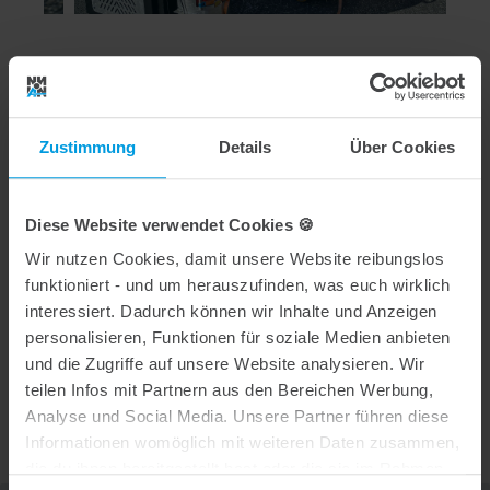
Stimmen zur Schulung
Zustimmung
Details
Über Cookies
"Mit der Schulung zum Thema Fugen- und
Risseverguss waren wir sehr zufrieden. Das
Diese Website verwendet Cookies 🍪
Erlernte wird uns auch bei zukünftigen Arbeiten
Wir nutzen Cookies, damit unsere Website reibungslos
weiterhelfen."
funktioniert - und um herauszufinden, was euch wirklich
interessiert. Dadurch können wir Inhalte und Anzeigen
Stadt Wedel
personalisieren, Funktionen für soziale Medien anbieten
und die Zugriffe auf unsere Website analysieren. Wir
teilen Infos mit Partnern aus den Bereichen Werbung,
Analyse und Social Media. Unsere Partner führen diese
Informationen womöglich mit weiteren Daten zusammen,
Theorie & Praxis
die du ihnen bereitgestellt hast oder die sie im Rahmen