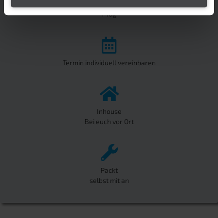
Kursdauer
1 Tag
Termin individuell vereinbaren
Inhouse
Bei euch vor Ort
Packt
selbst mit an