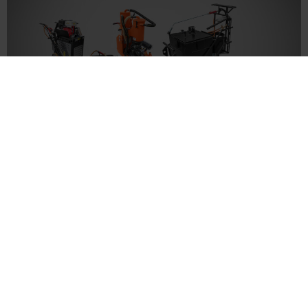
Fugen- und Risseverguss
Passende Materialien und Werkzeuge
Newsletter
Ihr wollt nichts mehr verpassen?