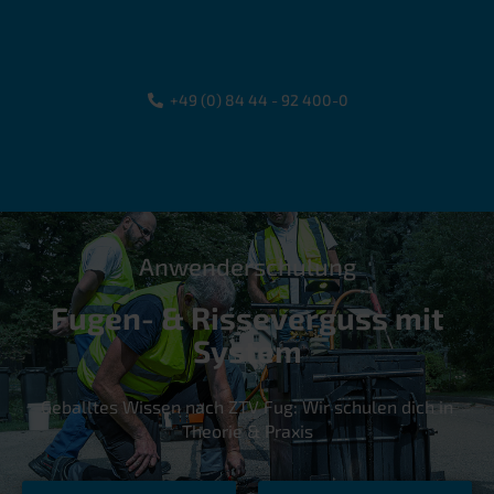
+49 (0) 84 44 - 92 400-0
Anwenderschulung
Fugen- & Risseverguss mit
System
Geballtes Wissen nach ZTV Fug: Wir schulen dich in
Theorie & Praxis