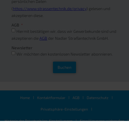
persönlichen Daten
(
https://www.strassentechnik.de/privacy
) gelesen und
akzeptieren diese.
AGB
Hiermit bestätigen wir, dass wir Gewerbekunde sind und
akzeptieren die
AGB
der Nadler Straßentechnik GmbH.
Newsletter
Wir möchten den kostenlosen Newsletter abonnieren.
Buchen
Home
Kontaktformular
AGB
Datenschutz
Privatsphäre-Einstellungen
Historie der Privatsphäre-Einstellungen
Einwilligungen widerrufen