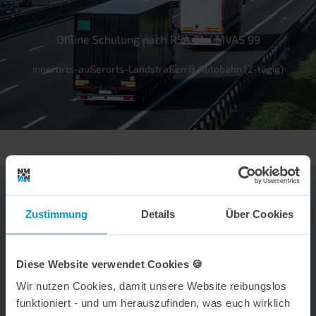
Online Schulung nach RSA 21 / MVAS 99
innerorts-außerorts-Landstraßen & Autobahn (2-tägig)
Anmeldung
Zustimmung
Details
Über Cookies
Preis: 329 € pro Person (zzgl. MwSt.)
Diese Website verwendet Cookies 🍪
Kursauswahl
Wir nutzen Cookies, damit unsere Website reibungslos
funktioniert - und um herauszufinden, was euch wirklich