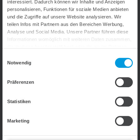
Ansprechpartner
interessiert. Dadurch können wir Inhalte und Anzeigen
personalisieren, Funktionen für soziale Medien anbieten
und die Zugriffe auf unsere Website analysieren. Wir
E-Mail
teilen Infos mit Partnern aus den Bereichen Werbung,
Analyse und Social Media. Unsere Partner führen diese
Informationen womöglich mit weiteren Daten zusammen,
Firma
die du ihnen bereitgestellt hast oder die sie im Rahmen
deiner Nutzung der Dienste gesammelt haben.
Einwilligungsauswahl
Notwendig
Telefonnummer
Präferenzen
Straße
Statistiken
PLZ
Marketing
Ort