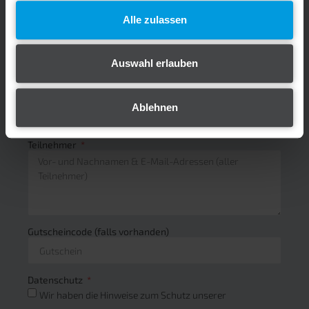
Alle zulassen
E-Mail für Rechnungseingang
Auswahl erlauben
Seid ihr bereits Nadler Straßentechnik / Nadler Akademie
Kunde?
Ja, wir sind Bestandskunde
Ablehnen
Nein, wir sind Neukunde
Teilnehmer
Gutscheincode (falls vorhanden)
Datenschutz
Wir haben die Hinweise zum Schutz unserer